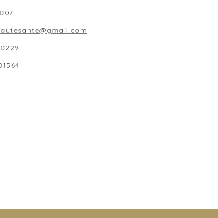
1007
beautesante@gmail.com
80229
01564