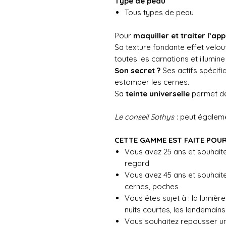
Type de peau
Tous types de peau
Pour
maquiller et traiter l’a
Sa texture fondante effet velou
toutes les carnations et illumin
Son secret ?
Ses actifs spécifi
estomper les cernes.
Sa
teinte universelle
permet de
Le conseil Sothys
: peut égalem
CETTE GAMME EST FAITE POUR
Vous avez 25 ans et souhait
regard
Vous avez 45 ans et souhaitez
cernes, poches
Vous êtes sujet à : la lumièr
nuits courtes, les lendemain
Vous souhaitez repousser une