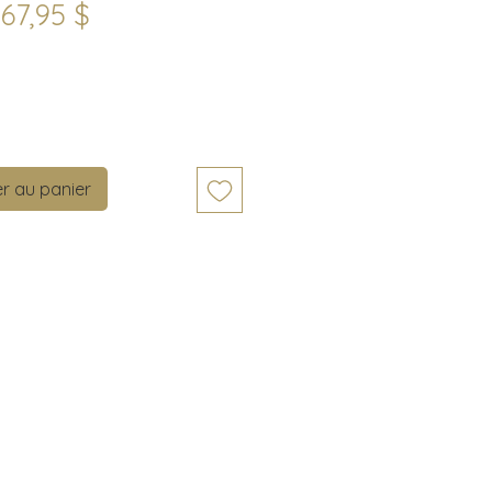
Prix
67,95 $
Quantité
*
r au panier