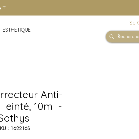
AT
Se 
ESTHETIQUE
rrecteur Anti-
Teinté, 10ml -
Sothys
KU : 162216S