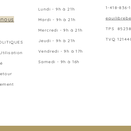
1-418-836-
Lundi - 9h à 21h
equilibre
 nous
Mardi - 9h
à 21
h
TPS 8523
Mercredi -
9h
à 21
h
TVQ 12144
Jeudi -
9h
à 21
h
OLITIQUES
Vendredi -
9h
à 17
h
Utilisation
Samedi -
9h
à
16h
té
Retour
iement