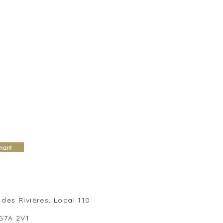
nant
des Rivières, Local 110
 G7A 2V1