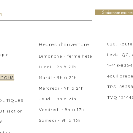
S'abonner mainte
820, Route 
Heures d'ouverture
ligne
Lévis, QC,
Dimanche - fermé l'été
1-418-836-
Lundi - 9h à 21h
equilibre
 nous
Mardi - 9h
à 21
h
TPS 8523
Mercredi -
9h
à 21
h
TVQ 12144
Jeudi -
9h
à 21
h
OLITIQUES
Vendredi -
9h
à 17
h
Utilisation
Samedi -
9h
à
16h
té
Retour