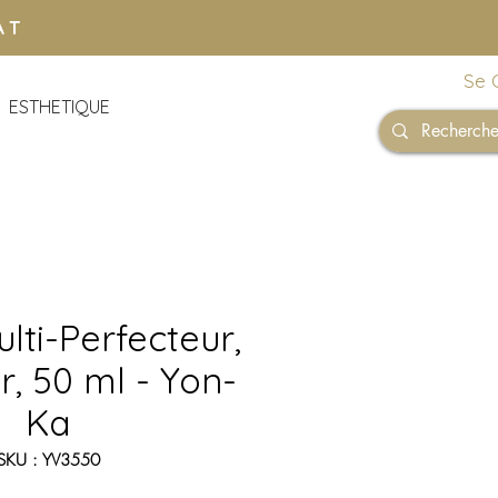
AT
Se 
ESTHETIQUE
ulti-Perfecteur,
ur, 50 ml - Yon-
Ka
SKU : YV3550