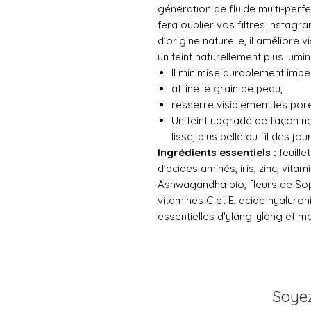
génération de fluide multi-perfe
fera oublier vos filtres Instag
d’origine naturelle, il améliore 
un teint naturellement plus lumi
Il minimise durablement imper
affine le grain de peau,
resserre visiblement les pores
Un teint upgradé de façon nat
lisse, plus belle au fil des j
Ingrédients essentiels :
feuille
d’acides aminés, iris, zinc, vitam
Ashwagandha bio, fleurs de So
vitamines C et E, acide hyaluroni
essentielles d'ylang-ylang et m
Soyez