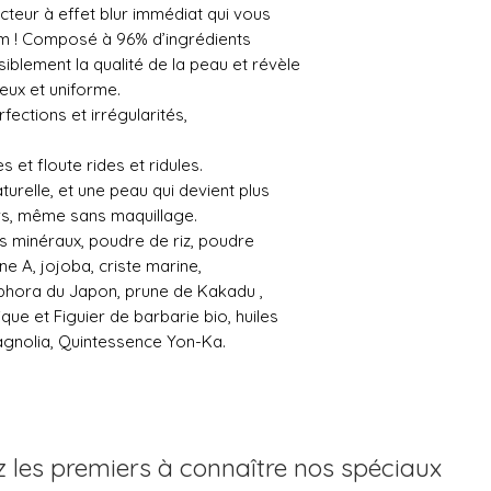
cteur à effet blur immédiat qui vous
ram ! Composé à 96% d’ingrédients
visiblement la qualité de la peau et révèle
neux et uniforme.
fections et irrégularités,
 et floute rides et ridules.
urelle, et une peau qui devient plus
ours, même sans maquillage.
ts minéraux, poudre de riz, poudre
ine A, jojoba, criste marine,
phora du Japon, prune de Kakadu ,
que et Figuier de barbarie bio, huiles
agnolia, Quintessence Yon-Ka.
 les premiers à connaître nos spéciaux