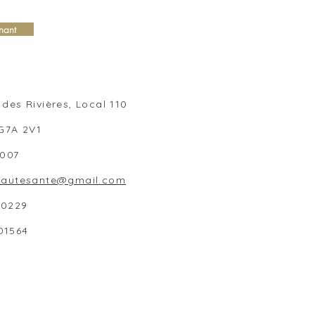
nant
des Rivières, Local 110
 G7A 2V1
1007
beautesante@gmail.com
80229
01564