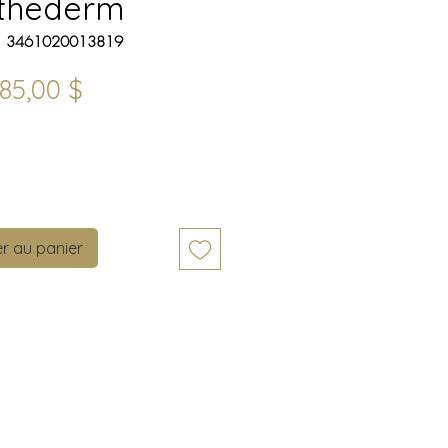
thederm
: 3461020013819
Prix
85,00 $
Quantité
*
r au panier