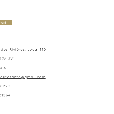
nant
des Rivières, Local 110
 G7A 2V1
1007
beautesante@gmail.com
80229
01564