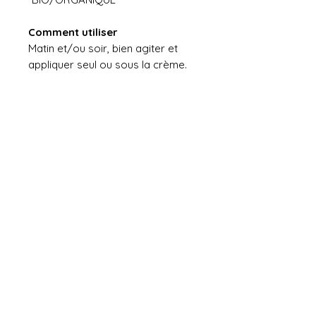
Comment utiliser
Matin et/ou soir, bien agiter et
appliquer seul ou sous la crème.
Soyez les premiers à
connaître nos spéciaux
S'abonner maintenant