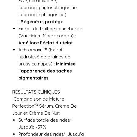
EOP, céramide AP,
caprooyl phytosphingosine,
caprooyl sphingosine)
:
Régénère,
protège
Extrait de fruit de canneberge
(Vaccinium Macrocarpon)
:
Améliore l’éclat du teint
Achromaxyl™ (Extrait
hydrolysé de graines de
brassica napus) :
Minimise
l’apparence des taches
pigmentaires
RÉSULTATS CLINIQUES
Combinaison de Mature
Perfection™ Sérum, Crème De
Jour et Crème De Nuit:
Surface totale des rides*:
Jusqu'à -57%
Profondeur des rides*: Jusqu'à