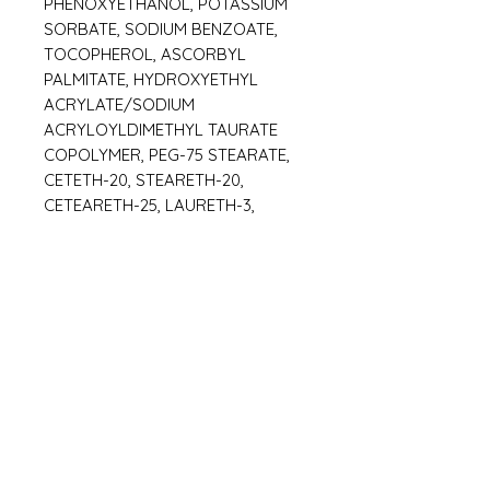
PHENOXYETHANOL, POTASSIUM
SORBATE, SODIUM BENZOATE,
TOCOPHEROL, ASCORBYL
PALMITATE, HYDROXYETHYL
ACRYLATE/SODIUM
ACRYLOYLDIMETHYL TAURATE
COPOLYMER, PEG-75 STEARATE,
CETETH-20, STEARETH-20,
CETEARETH-25, LAURETH-3,
RHAMNOSE, DISODIUM EDTA,
HYDROXYETHYLCELLULOSE,
FRAGRANCE/PARFUM,
POLYSORBATE 20, ACACIA
SENEGAL GUM, POLYSORBATE 60,
SORBITAN ISOSTEARATE, 3-
AMINOPROPANE SULFONIC ACID,
TRIETHANOLAMINE, XANTHAN
GUM, CARBOMER, SODIUM
LACTATE, 1,2-HEXANEDIOL,
BEHENIC ACID, CAPRYLYL GLYCOL,