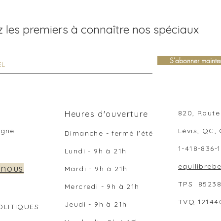
 les premiers à connaître nos spéciaux
S'abonner mainte
820, Route 
Heures d'ouverture
ligne
Lévis, QC,
Dimanche - fermé l'été
1-418-836-
Lundi - 9h à 21h
equilibre
 nous
Mardi - 9h
à 21
h
TPS 8523
Mercredi -
9h
à 21
h
TVQ 12144
Jeudi -
9h
à 21
h
OLITIQUES