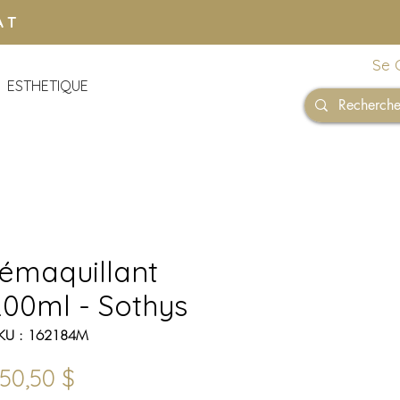
AT
Se 
ESTHETIQUE
Démaquillant
200ml - Sothys
KU : 162184M
Prix
50,50 $