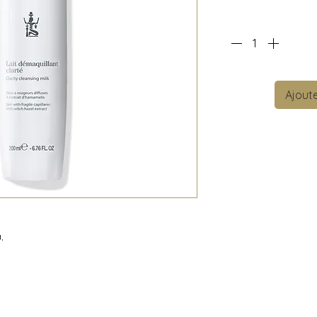
Ajoute
.