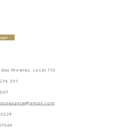
nant
des Rivières, Local 110
 G7A 2V1
1007
beautesante@gmail.com
80229
01564