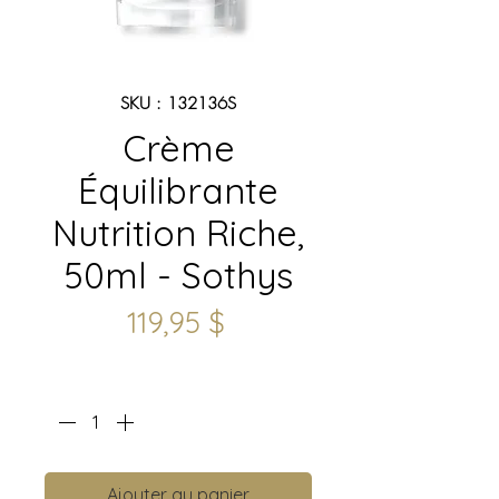
SKU : 132136S
Crème
Équilibrante
Nutrition Riche,
50ml - Sothys
Prix
119,95 $
Quantité
*
Ajouter au panier