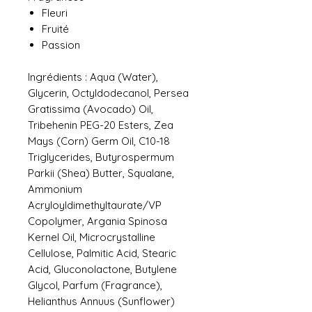
Fleuri
Fruité
Passion
Ingrédients : Aqua (Water),
Glycerin, Octyldodecanol, Persea
Gratissima (Avocado) Oil,
Tribehenin PEG-20 Esters, Zea
Mays (Corn) Germ Oil, C10-18
Triglycerides, Butyrospermum
Parkii (Shea) Butter, Squalane,
Ammonium
Acryloyldimethyltaurate/VP
Copolymer, Argania Spinosa
Kernel Oil, Microcrystalline
Cellulose, Palmitic Acid, Stearic
Acid, Gluconolactone, Butylene
Glycol, Parfum (Fragrance),
Helianthus Annuus (Sunflower)