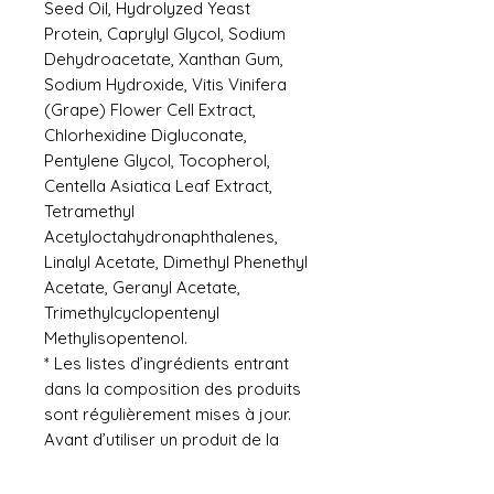
Seed Oil, Hydrolyzed Yeast
Protein, Caprylyl Glycol, Sodium
Dehydroacetate, Xanthan Gum,
Sodium Hydroxide, Vitis Vinifera
(Grape) Flower Cell Extract,
Chlorhexidine Digluconate,
Pentylene Glycol, Tocopherol,
Centella Asiatica Leaf Extract,
Tetramethyl
Acetyloctahydronaphthalenes,
Linalyl Acetate, Dimethyl Phenethyl
Acetate, Geranyl Acetate,
Trimethylcyclopentenyl
Methylisopentenol.
* Les listes d’ingrédients entrant
dans la composition des produits
sont régulièrement mises à jour.
Avant d’utiliser un produit de la
marque, veuillez lire la liste
d’ingrédients située sur son