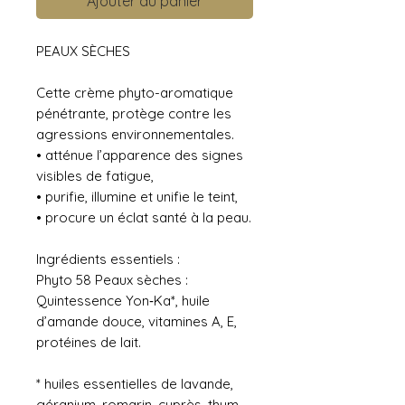
Ajouter au panier
PEAUX SÈCHES
Cette crème phyto-aromatique
pénétrante, protège contre les
agressions environnementales.
• atténue l’apparence des signes
visibles de fatigue,
• purifie, illumine et unifie le teint,
• procure un éclat santé à la peau.
Ingrédients essentiels :
Phyto 58 Peaux sèches :
Quintessence Yon‑Ka*, huile
d’amande douce, vitamines A, E,
protéines de lait.
* huiles essentielles de lavande,
géranium, romarin, cyprès, thym.