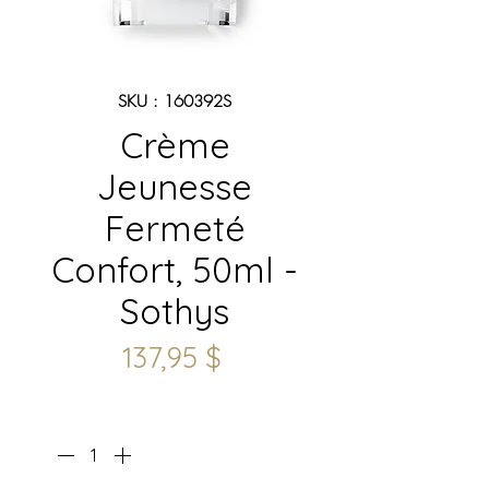
SKU : 160392S
Crème
Jeunesse
Fermeté
Confort, 50ml -
Sothys
Prix
137,95 $
Quantité
*