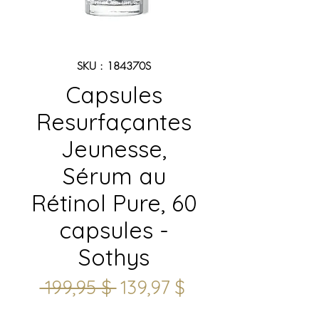
SKU : 184370S
Capsules
Resurfaçantes
Jeunesse,
Sérum au
Rétinol Pure, 60
capsules -
Sothys
Prix
Prix
 199,95 $ 
139,97 $
original
promotionnel